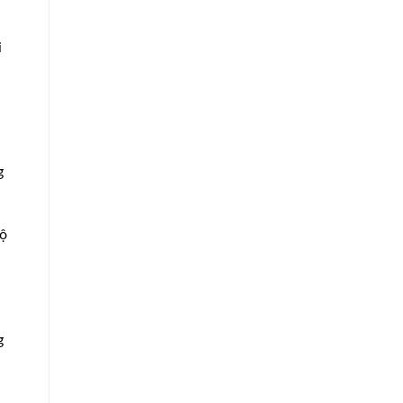
i
g
bộ
g