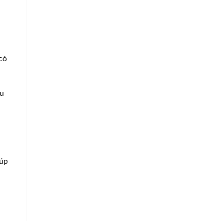
có
au
iúp