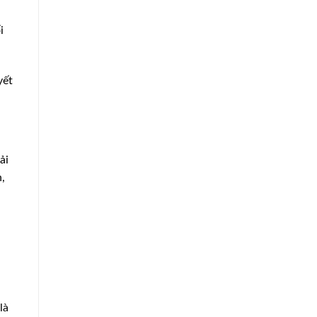
i
yết
ải
,
là