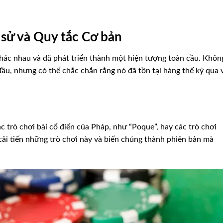
h sử và Quy tắc Cơ bản
khác nhau và đã phát triển thành một hiện tượng toàn cầu. Không
 đầu, nhưng có thể chắc chắn rằng nó đã tồn tại hàng thế kỷ qua 
c trò chơi bài cổ điển của Pháp, như “Poque”, hay các trò chơi
ải tiến những trò chơi này và biến chúng thành phiên bản mà