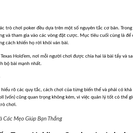
ác trò chơi poker đều dựa trên một số nguyên tắc cơ bản. Trong
ng và tham gia vào các vòng đặt cược. Mục tiêu cuối cùng là để 
g cách khiến họ rời khỏi ván bài.
Texas Hold’em, nơi mỗi người chơi được chia hai lá bài tẩy và s
nh bộ bài mạnh nhất.
hiểu rõ các quy tắc, cách chơi của từng biến thể và phải có khả
ll (vốn) cũng quan trọng không kém, vì việc quản lý tốt có thể g
trò chơi.
Và Các Mẹo Giúp Bạn Thắng