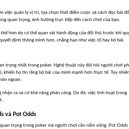
 việc quản lý vị trí, lựa chọn thời điểm cược và cách đọc bài đố
ô cùng quan trọng, ảnh hưởng trực tiếp đến cách chơi của bạn.
i thế hơn do có thể quan sát hành động của đối thủ trước khi qu
quyết định thông minh hơn, chẳng hạn như việc tố hay bỏ bài.
an trọng nhất trong poker. Nghệ thuật này đòi hỏi người chơi ph
ó, khiến họ tin rằng bộ bài của mình mạnh hơn thực tế. Tuy nhiên
khôn ngoan.
g nhận ra và có khả năng phản công. Do đó, việc linh hoạt trong
t.
ds và Pot Odds
 quan trọng trong poker mà người chơi cần nắm vững. Pot Odds 