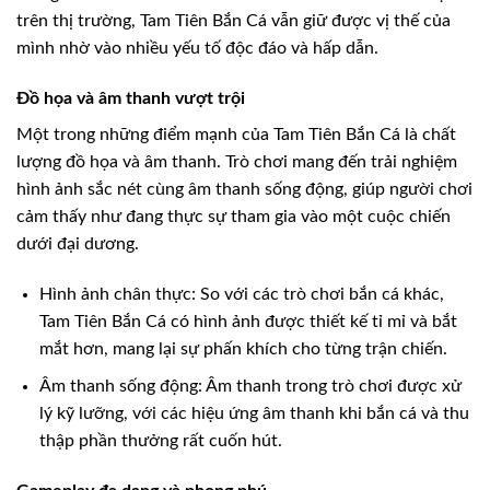
trên thị trường,
Tam Tiên Bắn Cá
vẫn giữ được vị thế của
mình nhờ vào nhiều yếu tố độc đáo và hấp dẫn.
Đồ họa và âm thanh vượt trội
Một trong những điểm mạnh của
Tam Tiên Bắn Cá
là chất
lượng đồ họa và âm thanh. Trò chơi mang đến trải nghiệm
hình ảnh sắc nét cùng âm thanh sống động, giúp người chơi
cảm thấy như đang thực sự tham gia vào một cuộc chiến
dưới đại dương.
Hình ảnh chân thực: So với các trò chơi bắn cá khác,
Tam Tiên Bắn Cá
có hình ảnh được thiết kế tỉ mỉ và bắt
mắt hơn, mang lại sự phấn khích cho từng trận chiến.
Âm thanh sống động: Âm thanh trong trò chơi được xử
lý kỹ lưỡng, với các hiệu ứng âm thanh khi bắn cá và thu
thập phần thưởng rất cuốn hút.