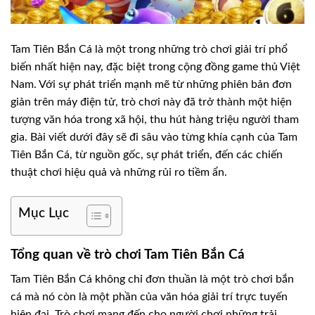
Tam Tiên Bắn Cá
là một trong những trò chơi giải trí phổ
biến nhất hiện nay, đặc biệt trong cộng đồng game thủ Việt
Nam. Với sự phát triển mạnh mẽ từ những phiên bản đơn
giản trên máy điện tử, trò chơi này đã trở thành một hiện
tượng văn hóa trong xã hội, thu hút hàng triệu người tham
gia. Bài viết dưới đây sẽ đi sâu vào từng khía cạnh của
Tam
Tiên Bắn Cá
, từ nguồn gốc, sự phát triển, đến các chiến
thuật chơi hiệu quả và những rủi ro tiềm ẩn.
Mục Lục
Tổng quan về trò chơi Tam Tiên Bắn Cá
Tam Tiên Bắn Cá
không chỉ đơn thuần là một trò chơi bắn
cá mà nó còn là một phần của văn hóa giải trí trực tuyến
hiện đại. Trò chơi mang đến cho người chơi những trải