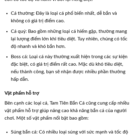
Cá thường: Đây là loại cá phổ biến nhất, dễ bắn và
không có giá trị điểm cao.
Cá quý: Bao gồm những loại cá hiếm gặp, thường mang
lại lượng điểm lớn khi tiêu diệt. Tuy nhiên, chúng có tốc
độ nhanh và khó bắn hơn.
Boss cá: Loại cá này thường xuất hiện trong các sự kiện
đặc biệt, có giá trị điểm rất cao. Mặc dù khó tiêu diệt,
nếu thành công, bạn sẽ nhận được nhiều phần thưởng
hấp dẫn.
Vật phẩm hỗ trợ
Bên cạnh các loại cá,
Tam Tiên Bắn Cá
cũng cung cấp nhiều
vật phẩm hỗ trợ giúp nâng cao khả năng bắn cá của người
chơi. Một số vật phẩm nổi bật bao gồm:
Súng bắn cá: Có nhiều loại súng với sức mạnh và tốc độ