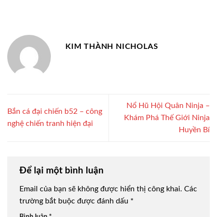
KIM THÀNH NICHOLAS
Nổ Hũ Hội Quân Ninja –
Bắn cá đại chiến b52 – công
Khám Phá Thế Giới Ninja
nghệ chiến tranh hiện đại
Huyền Bí
Để lại một bình luận
Email của bạn sẽ không được hiển thị công khai.
Các
trường bắt buộc được đánh dấu
*
Bình luận
*