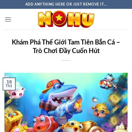
Bỏ
ADD ANYTHING HERE OR JUST REMOVE IT...
qua
nội
dung
Khám Phá Thế Giới Tam Tiên Bắn Cá –
Trò Chơi Đầy Cuốn Hút
18
Th1