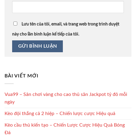
Lưu tên của tôi, email, và trang web trong trình duyệt
này cho lần bình luận kế tiếp của tôi.
BÀI VIẾT MỚI
Vua99 – Sân chơi vàng cho cao thủ săn Jackpot tỷ đô mỗi
ngày
Kèo đội thắng cả 2 hiệp – Chiến lược cược Hiệu quả
Kèo cầu thủ kiến tạo – Chiến Lược Cược Hiệu Quả Bóng
Đá