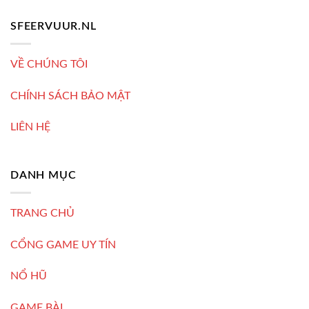
SFEERVUUR.NL
VỀ CHÚNG TÔI
CHÍNH SÁCH BẢO MẬT
LIÊN HỆ
DANH MỤC
TRANG CHỦ
CỔNG GAME UY TÍN
NỔ HŨ
GAME BÀI