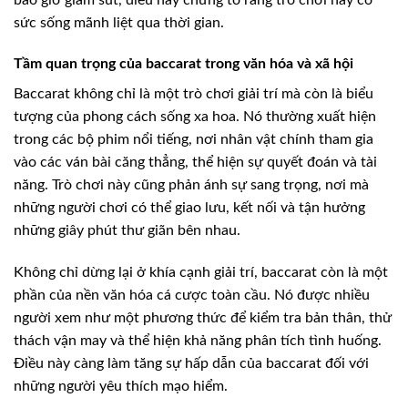
sức sống mãnh liệt qua thời gian.
Tầm quan trọng của baccarat trong văn hóa và xã hội
Baccarat không chỉ là một trò chơi giải trí mà còn là biểu
tượng của phong cách sống xa hoa. Nó thường xuất hiện
trong các bộ phim nổi tiếng, nơi nhân vật chính tham gia
vào các ván bài căng thẳng, thể hiện sự quyết đoán và tài
năng. Trò chơi này cũng phản ánh sự sang trọng, nơi mà
những người chơi có thể giao lưu, kết nối và tận hưởng
những giây phút thư giãn bên nhau.
Không chỉ dừng lại ở khía cạnh giải trí, baccarat còn là một
phần của nền văn hóa cá cược toàn cầu. Nó được nhiều
người xem như một phương thức để kiểm tra bản thân, thử
thách vận may và thể hiện khả năng phân tích tình huống.
Điều này càng làm tăng sự hấp dẫn của baccarat đối với
những người yêu thích mạo hiểm.