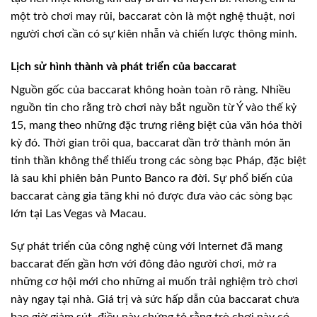
một trò chơi may rủi, baccarat còn là một nghệ thuật, nơi
người chơi cần có sự kiên nhẫn và chiến lược thông minh.
Lịch sử hình thành và phát triển của baccarat
Nguồn gốc của baccarat không hoàn toàn rõ ràng. Nhiều
nguồn tin cho rằng trò chơi này bắt nguồn từ Ý vào thế kỷ
15, mang theo những đặc trưng riêng biệt của văn hóa thời
kỳ đó. Thời gian trôi qua, baccarat dần trở thành món ăn
tinh thần không thể thiếu trong các sòng bạc Pháp, đặc biệt
là sau khi phiên bản Punto Banco ra đời. Sự phổ biến của
baccarat càng gia tăng khi nó được đưa vào các sòng bạc
lớn tại Las Vegas và Macau.
Sự phát triển của công nghệ cùng với Internet đã mang
baccarat đến gần hơn với đông đảo người chơi, mở ra
những cơ hội mới cho những ai muốn trải nghiệm trò chơi
này ngay tại nhà. Giá trị và sức hấp dẫn của baccarat chưa
bao giờ giảm sút, điều này chứng tỏ rằng trò chơi này có