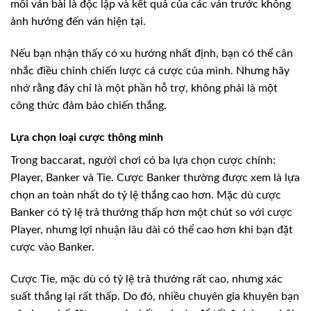
mỗi ván bài là độc lập và kết quả của các ván trước không
ảnh hưởng đến ván hiện tại.
Nếu bạn nhận thấy có xu hướng nhất định, bạn có thể cân
nhắc điều chỉnh chiến lược cá cược của mình. Nhưng hãy
nhớ rằng đây chỉ là một phần hỗ trợ, không phải là một
công thức đảm bảo chiến thắng.
Lựa chọn loại cược thông minh
Trong baccarat, người chơi có ba lựa chọn cược chính:
Player, Banker và Tie. Cược Banker thường được xem là lựa
chọn an toàn nhất do tỷ lệ thắng cao hơn. Mặc dù cược
Banker có tỷ lệ trả thưởng thấp hơn một chút so với cược
Player, nhưng lợi nhuận lâu dài có thể cao hơn khi bạn đặt
cược vào Banker.
Cược Tie, mặc dù có tỷ lệ trả thưởng rất cao, nhưng xác
suất thắng lại rất thấp. Do đó, nhiều chuyên gia khuyên bạn