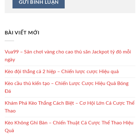
BÀI VIẾT MỚI
Vua99 – Sân chơi vàng cho cao thủ săn Jackpot tỷ đô mỗi
ngày
Kèo đội thắng cả 2 hiệp – Chiến lược cược Hiệu quả
Kèo cầu thủ kiến tạo – Chiến Lược Cược Hiệu Quả Bóng
Đá
Khám Phá Kèo Thắng Cách Biệt – Cơ Hội Lớn Cá Cược Thể
Thao
Kèo Không Ghi Bàn – Chiến Thuật Cá Cược Thể Thao Hiệu
Quả