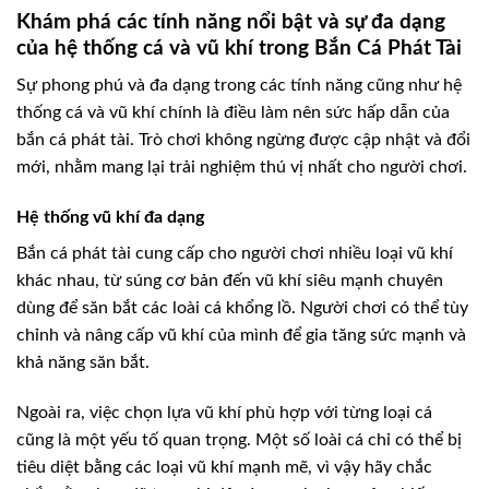
Khám phá các tính năng nổi bật và sự đa dạng
của hệ thống cá và vũ khí trong Bắn Cá Phát Tài
Sự phong phú và đa dạng trong các tính năng cũng như hệ
thống cá và vũ khí chính là điều làm nên sức hấp dẫn của
bắn cá phát tài. Trò chơi không ngừng được cập nhật và đổi
mới, nhằm mang lại trải nghiệm thú vị nhất cho người chơi.
Hệ thống vũ khí đa dạng
Bắn cá phát tài cung cấp cho người chơi nhiều loại vũ khí
khác nhau, từ súng cơ bản đến vũ khí siêu mạnh chuyên
dùng để săn bắt các loài cá khổng lồ. Người chơi có thể tùy
chỉnh và nâng cấp vũ khí của mình để gia tăng sức mạnh và
khả năng săn bắt.
Ngoài ra, việc chọn lựa vũ khí phù hợp với từng loại cá
cũng là một yếu tố quan trọng. Một số loài cá chỉ có thể bị
tiêu diệt bằng các loại vũ khí mạnh mẽ, vì vậy hãy chắc