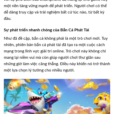
một nền tảng vững mạnh để phát triển. Người chơi có thể
dễ dàng truy cập và trải nghiệm bất cứ lúc nào, từ bất kỳ
đâu.
Sự phát triển nhanh chóng của Bắn Cá Phát Tài
Như đã đề cập, bắn cá không phải là một trò chơi mới. Tuy
nhiên, phiên bản bắn cá phát tài đã tạo ra một cuộc cách
mạng trong lĩnh vực giải trí online. Trò chơi này không chỉ
mang lại niềm vui mà còn giúp người chơi thư giãn sau
những giờ làm việc căng thẳng. Điều này khiến nó trở thành
một lựa chọn lý tưởng cho nhiều người.