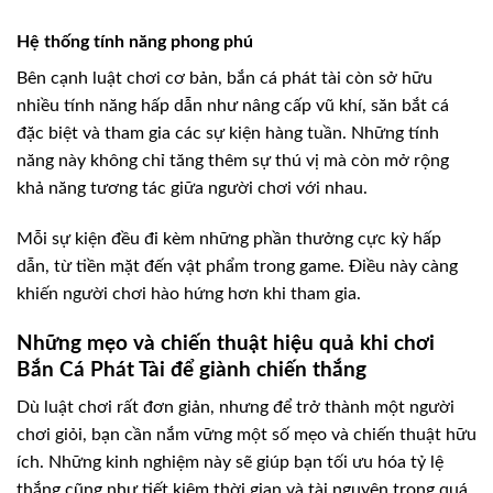
Hệ thống tính năng phong phú
Bên cạnh luật chơi cơ bản, bắn cá phát tài còn sở hữu
nhiều tính năng hấp dẫn như nâng cấp vũ khí, săn bắt cá
đặc biệt và tham gia các sự kiện hàng tuần. Những tính
năng này không chỉ tăng thêm sự thú vị mà còn mở rộng
khả năng tương tác giữa người chơi với nhau.
Mỗi sự kiện đều đi kèm những phần thưởng cực kỳ hấp
dẫn, từ tiền mặt đến vật phẩm trong game. Điều này càng
khiến người chơi hào hứng hơn khi tham gia.
Những mẹo và chiến thuật hiệu quả khi chơi
Bắn Cá Phát Tài để giành chiến thắng
Dù luật chơi rất đơn giản, nhưng để trở thành một người
chơi giỏi, bạn cần nắm vững một số mẹo và chiến thuật hữu
ích. Những kinh nghiệm này sẽ giúp bạn tối ưu hóa tỷ lệ
thắng cũng như tiết kiệm thời gian và tài nguyên trong quá