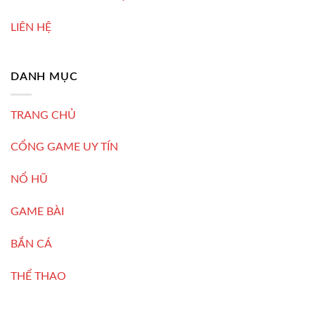
LIÊN HỆ
DANH MỤC
TRANG CHỦ
CỔNG GAME UY TÍN
NỔ HŨ
GAME BÀI
BẮN CÁ
THỂ THAO