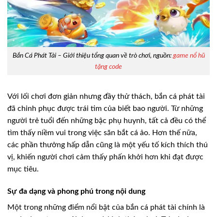
Bắn Cá Phát Tài – Giới thiệu tổng quan về trò chơi, nguồn:
game nổ hũ
tặng code
Với lối chơi đơn giản nhưng đầy thử thách, bắn cá phát tài
đã chinh phục được trái tim của biết bao người. Từ những
người trẻ tuổi đến những bậc phụ huynh, tất cả đều có thể
tìm thấy niềm vui trong việc săn bắt cá ảo. Hơn thế nữa,
các phần thưởng hấp dẫn cũng là một yếu tố kích thích thú
vị, khiến người chơi cảm thấy phấn khởi hơn khi đạt được
mục tiêu.
Sự đa dạng và phong phú trong nội dung
Một trong những điểm nổi bật của bắn cá phát tài chính là