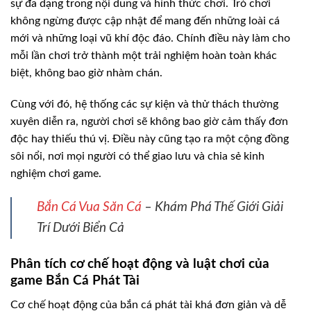
sự đa dạng trong nội dung và hình thức chơi. Trò chơi
không ngừng được cập nhật để mang đến những loài cá
mới và những loại vũ khí độc đáo. Chính điều này làm cho
mỗi lần chơi trở thành một trải nghiệm hoàn toàn khác
biệt, không bao giờ nhàm chán.
Cùng với đó, hệ thống các sự kiện và thử thách thường
xuyên diễn ra, người chơi sẽ không bao giờ cảm thấy đơn
độc hay thiếu thú vị. Điều này cũng tạo ra một cộng đồng
sôi nổi, nơi mọi người có thể giao lưu và chia sẻ kinh
nghiệm chơi game.
Bắn Cá Vua Săn Cá
– Khám Phá Thế Giới Giải
Trí Dưới Biển Cả
Phân tích cơ chế hoạt động và luật chơi của
game Bắn Cá Phát Tài
Cơ chế hoạt động của bắn cá phát tài khá đơn giản và dễ