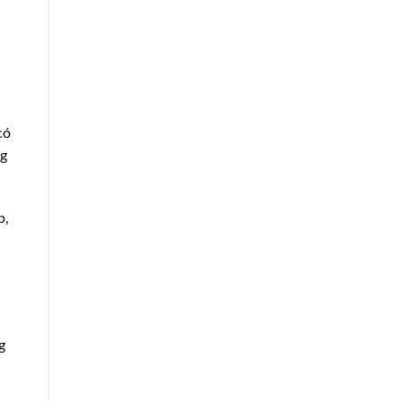
có
ng
p,
g