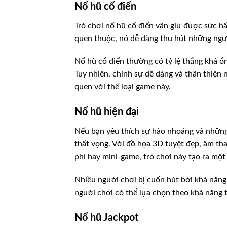
Nổ hũ cổ điển
Trò chơi nổ hũ cổ điển vẫn giữ được sức hấ
quen thuộc, nó dễ dàng thu hút những ngư
Nổ hũ cổ điển thường có tỷ lệ thắng khá ổ
Tuy nhiên, chính sự dễ dàng và thân thiện 
quen với thể loại game này.
Nổ hũ hiện đại
Nếu bạn yêu thích sự hào nhoáng và những 
thất vọng. Với đồ họa 3D tuyệt đẹp, âm th
phí hay mini-game, trò chơi này tạo ra một 
Nhiều người chơi bị cuốn hút bởi khả năng
người chơi có thể lựa chọn theo khả năng t
Nổ hũ Jackpot