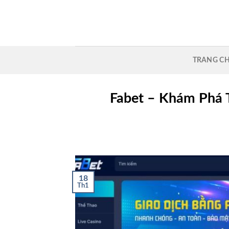
Bỏ
qua
nội
dung
TRANG C
Fabet – Khám Phá 
18
Th1