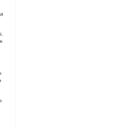
ơi
i.
àm
n
n
p