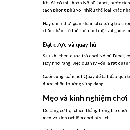
Khi đã có tài khoản Nổ hũ Fabet, bước tiếp
sách phong phú với nhiều thể loại khác nha
Hãy dành thời gian khám phá từng trò chơ
chắc chắn, có thể thử chơi một vài game m
Đặt cược và quay hũ
Sau khi chọn được trò chơi Nổ hũ Fabet, b
Hãy nhớ rằng, việc quản lý vốn là rất quan 
Cuối cùng, bấm nút Quay để bắt đầu quá tr
được phần thưởng xứng đáng.
Mẹo và kinh nghiệm chơi 
Để tăng cơ hội chiến thắng trong trò chơi
mẹo và kinh nghiệm chơi hữu ích.