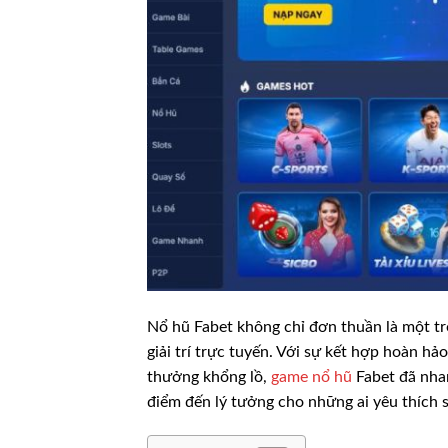
Nổ hũ Fabet không chỉ đơn thuần là một tr
giải trí trực tuyến. Với sự kết hợp hoàn h
thưởng khổng lồ,
game nổ hũ
Fabet đã nhan
điểm đến lý tưởng cho những ai yêu thích s