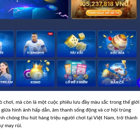
ò chơi, mà còn là một cuộc phiêu lưu đầy màu sắc trong thế giới
ảo giữa hình ảnh hấp dẫn, âm thanh sống động và cơ hội trúng
h chóng thu hút hàng triệu người chơi tại Việt Nam, trở thành
ự may rủi.