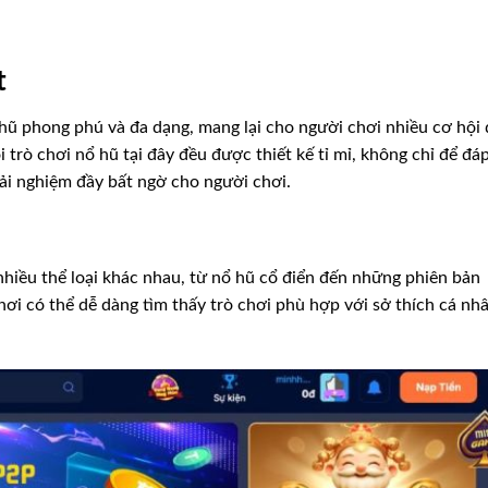
t
ũ phong phú và đa dạng, mang lại cho người chơi nhiều cơ hội 
 trò chơi nổ hũ tại đây đều được thiết kế tỉ mỉ, không chỉ để đá
rải nghiệm đầy bất ngờ cho người chơi.
hiều thể loại khác nhau, từ nổ hũ cổ điển đến những phiên bản
ơi có thể dễ dàng tìm thấy trò chơi phù hợp với sở thích cá nh